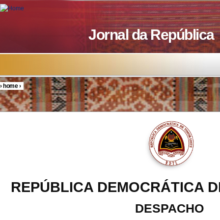
Skip to main content
Jornal da República
›
home
›
You are here
REPÚBLICA DEMOCRÁTICA D
DESPACHO