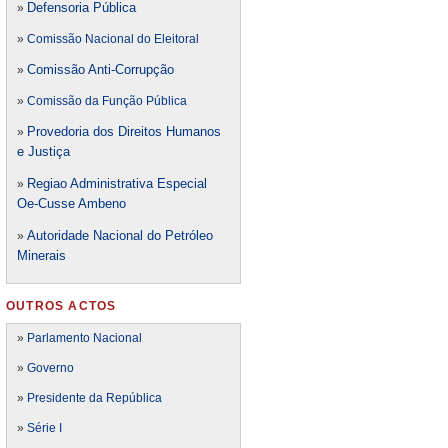
Defensori
a Pública
»
»
Comissão Nacional do Eleitoral
Comissão Anti-Corrupção
»
»
Comissão da Função Pública
Provedoria dos Direitos Humanos
»
e Justiça
Regiao Administrativa Especial
»
Oe-Cusse Ambeno
Autoridade Nacional do Petróleo
»
Minerais
OUTROS ACTOS
»
Parlamento Nacional
»
Governo
»
Presidente da República
»
Série I