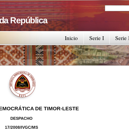
Search
Search fo
 da República
Inicio
Serie I
Serie 
EMOCRÁTICA DE TIMOR-LESTE
DESPACHO
17/2008/IVGC/MS