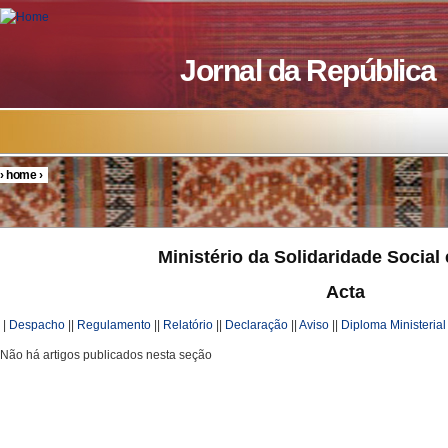
Skip to main content
Jornal da República
›
home
›
You are here
Ministério da Solidaridade Social 
Acta
|
Despacho
||
Regulamento
||
Relatório
||
Declaração
||
Aviso
||
Diploma Ministerial
Não há artigos publicados nesta seção