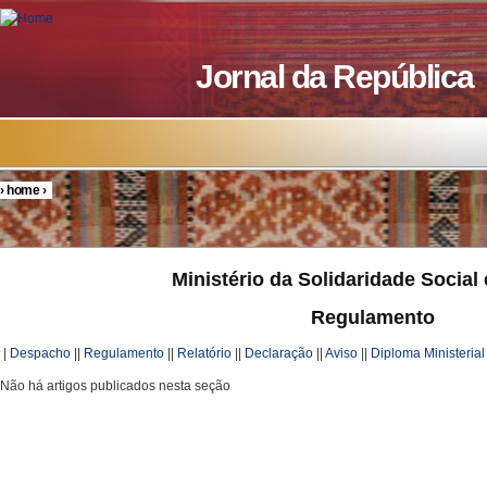
Skip to main content
Jornal da República
›
home
›
You are here
Ministério da Solidaridade Social 
Regulamento
|
Despacho
||
Regulamento
||
Relatório
||
Declaração
||
Aviso
||
Diploma Ministerial
Não há artigos publicados nesta seção