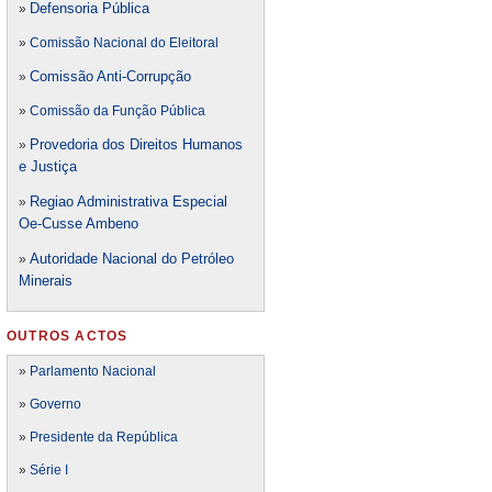
Defensori
a Pública
»
»
Comissão Nacional do Eleitoral
Comissão Anti-Corrupção
»
»
Comissão da Função Pública
Provedoria dos Direitos Humanos
»
e Justiça
Regiao Administrativa Especial
»
Oe-Cusse Ambeno
Autoridade Nacional do Petróleo
»
Minerais
OUTROS ACTOS
»
Parlamento Nacional
»
Governo
»
Presidente da República
»
Série I