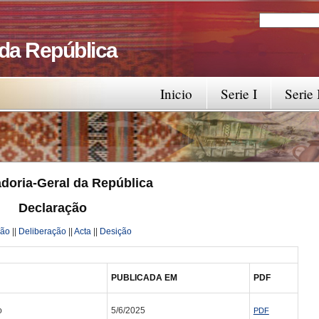
Search
Search fo
 da República
Inicio
Serie I
Serie 
doria-Geral da República
Declaração
ção
||
Deliberação
||
Acta
||
Desição
PUBLICADA EM
PDF
o
5/6/2025
PDF