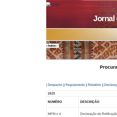
Skip to main content
Jornal
›
home
›
You are here
Procura
|
Despacho
||
Regulamento
||
Relatório
||
Declara
2025
NUMÉRO
DESCRIÇÃO
MP/N.o 4
Declaração de Retificaçã