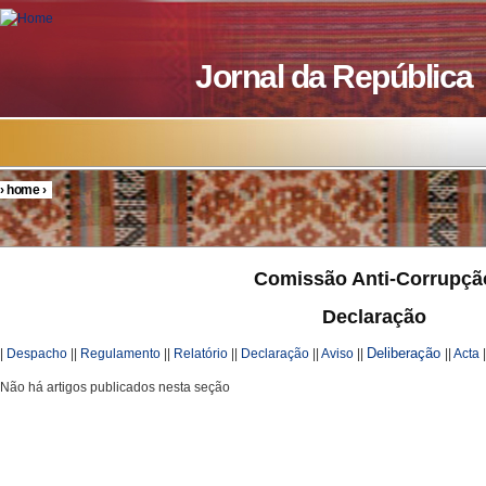
Skip to main content
Jornal da República
›
home
›
You are here
Comissão Anti-Corrupçã
Declaração
Deliberação
|
Despacho
||
Regulamento
||
Relatório
||
Declaração
||
Aviso
||
||
Acta
Não há artigos publicados nesta seção