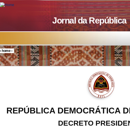
Skip to main content
Jornal da República
›
home
›
You are here
REPÚBLICA DEMOCRÁTICA D
DECRETO PRESIDE