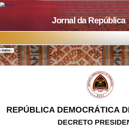
Skip to main content
Jornal da República
›
home
›
You are here
REPÚBLICA DEMOCRÁTICA D
DECRETO PRESIDE