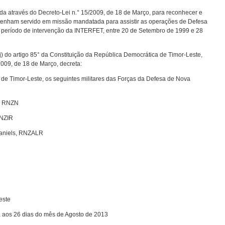
ada através do Decreto-Lei n.° 15/2009, de 18 de Março, para reconhecer e
ue tenham servido em missão mandatada para assistir as operações de Defesa
 período de intervenção da INTERFET, entre 20 de Setembro de 1999 e 28
j) do artigo 85° da Constituição da República Democrática de Timor-Leste,
2009, de 18 de Março, decreta:
e Timor-Leste, os seguintes militares das Forças da Defesa de Nova
e, RNZN
RNZIR
Daniels, RNZALR
este
, aos 26 dias do mês de Agosto de 2013