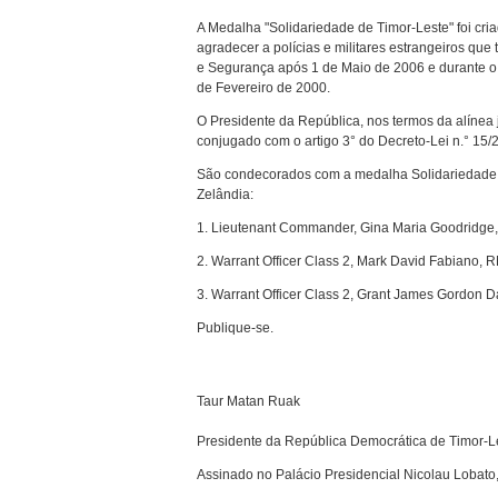
A Medalha "Solidariedade de Timor-Leste" foi cri
agradecer a polícias e militares estrangeiros q
e Segurança após 1 de Maio de 2006 e durante o
de Fevereiro de 2000.
O Presidente da República, nos termos da alínea 
conjugado com o artigo 3° do Decreto-Lei n.° 15/
São condecorados com a medalha Solidariedade d
Zelândia:
1. Lieutenant Commander, Gina Maria Goodridg
2. Warrant Officer Class 2, Mark David Fabiano, 
3. Warrant Officer Class 2, Grant James Gordon 
Publique-se.
Taur Matan Ruak
Presidente da República Democrática de Timor-L
Assinado no Palácio Presidencial Nicolau Lobato