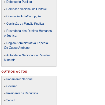
Defensori
a Pública
»
»
Comissão Nacional do Eleitoral
Comissão Anti-Corrupção
»
»
Comissão da Função Pública
Provedoria dos Direitos Humanos
»
e Justiça
Regiao Administrativa Especial
»
Oe-Cusse Ambeno
Autoridade Nacional do Petróleo
»
Minerais
OUTROS ACTOS
»
Parlamento Nacional
»
Governo
»
Presidente da República
»
Série I