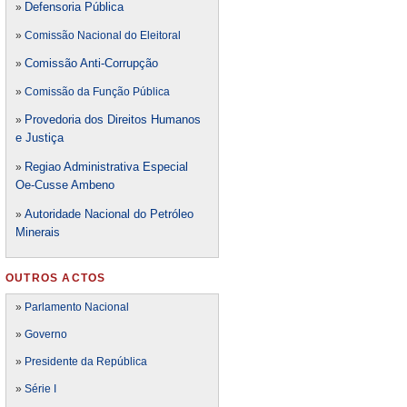
Defensori
a Pública
»
»
Comissão Nacional do Eleitoral
Comissão Anti-Corrupção
»
»
Comissão da Função Pública
Provedoria dos Direitos Humanos
»
e Justiça
Regiao Administrativa Especial
»
Oe-Cusse Ambeno
Autoridade Nacional do Petróleo
»
Minerais
OUTROS ACTOS
»
Parlamento Nacional
»
Governo
»
Presidente da República
»
Série I