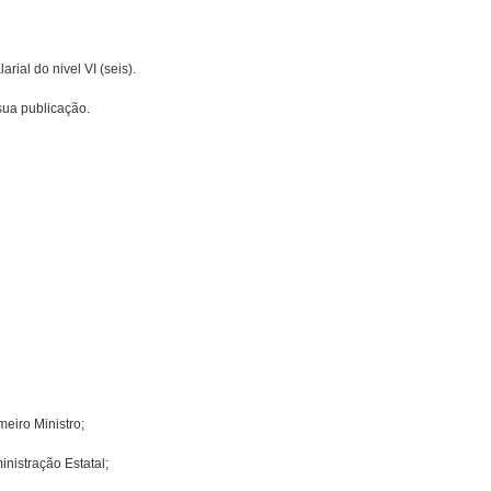
rial do nivel VI (seis).
sua publicação.
eiro Mi­nistro;
­nistração Estatal;