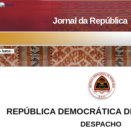
Skip to main content
Jornal da República
›
home
›
You are here
REPÚBLICA DEMOCRÁTICA D
DESPACHO