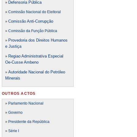
Defensori
a Pública
»
»
Comissão Nacional do Eleitoral
Comissão Anti-Corrupção
»
»
Comissão da Função Pública
Provedoria dos Direitos Humanos
»
e Justiça
Regiao Administrativa Especial
»
Oe-Cusse Ambeno
Autoridade Nacional do Petróleo
»
Minerais
OUTROS ACTOS
»
Parlamento Nacional
»
Governo
»
Presidente da República
»
Série I