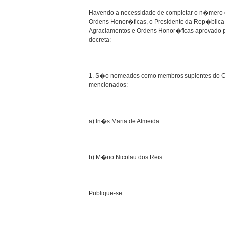
Havendo a necessidade de completar o n�mero d
Ordens Honor�ficas, o Presidente da Rep�blica,
Agraciamentos e Ordens Honor�ficas aprovado p
decreta:
1. S�o nomeados como membros suplentes do Co
mencionados:
a) In�s Maria de Almeida
b) M�rio Nicolau dos Reis
Publique-se.