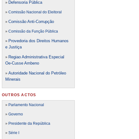
Defensori
a Pública
»
»
Comissão Nacional do Eleitoral
Comissão Anti-Corrupção
»
»
Comissão da Função Pública
Provedoria dos Direitos Humanos
»
e Justiça
Regiao Administrativa Especial
»
Oe-Cusse Ambeno
Autoridade Nacional do Petróleo
»
Minerais
OUTROS ACTOS
»
Parlamento Nacional
»
Governo
»
Presidente da República
»
Série I