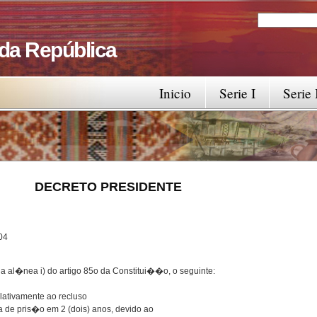
Search
Search fo
 da República
Inicio
Serie I
Serie 
RESIDENTE
4
a al�nea i) do artigo 85o da Constitui��o, o seguinte:
elativamente ao recluso
de pris�o em 2 (dois) anos, devido ao