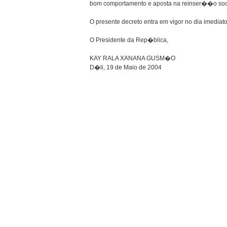
bom comportamento e aposta na reinser��o socia
O presente decreto entra em vigor no dia imedia
O Presidente da Rep�blica,
KAY RALA XANANA GUSM�O
D�li, 19 de Maio de 2004