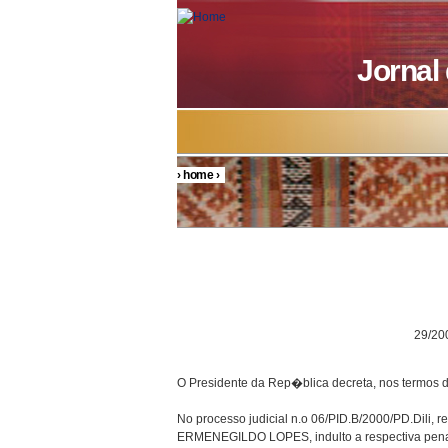
Skip to main content
Jornal
›
home
›
You are here
DECRETO P
29/200
O Presidente da Rep�blica decreta, nos termos d
No processo judicial n.o 06/PID.B/2000/PD.Dili, r
ERMENEGILDO LOPES, indulto a respectiva pena 