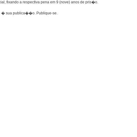
l, fixando a respectiva pena em 9 (nove) anos de pris�o.
to � sua publica��o. Publique-se.