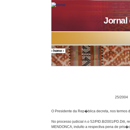
Skip to main content
Jornal
›
home
›
You are here
DECRETO P
25/2004
O Presidente da Rep�blica decreta, nos termos d
No processo judicial n.o 52/PID.B/2001/PD.Dili,
MENDONCA, indulto a respectiva pena de pris�o