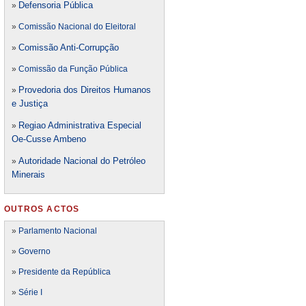
Defensori
a Pública
»
»
Comissão Nacional do Eleitoral
Comissão Anti-Corrupção
»
»
Comissão da Função Pública
Provedoria dos Direitos Humanos
»
e Justiça
Regiao Administrativa Especial
»
Oe-Cusse Ambeno
Autoridade Nacional do Petróleo
»
Minerais
OUTROS ACTOS
»
Parlamento Nacional
»
Governo
»
Presidente da República
»
Série I