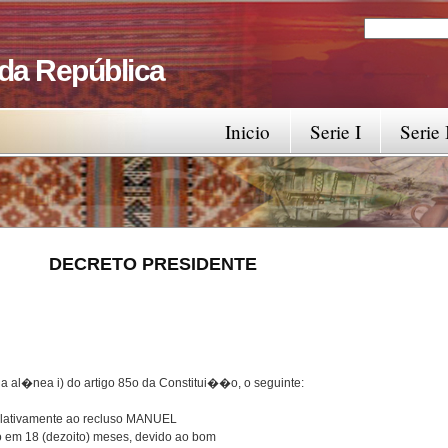
Search
Search fo
 da República
Inicio
Serie I
Serie 
RESIDENTE
a al�nea i) do artigo 85o da Constitui��o, o seguinte:
 relativamente ao recluso MANUEL
 em 18 (dezoito) meses, devido ao bom