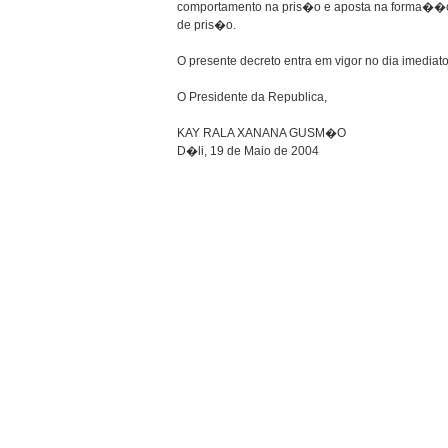
comportamento na pris�o e aposta na forma��o pr
de pris�o.
O presente decreto entra em vigor no dia imedia
O Presidente da Republica,
KAY RALA XANANA GUSM�O
D�li, 19 de Maio de 2004