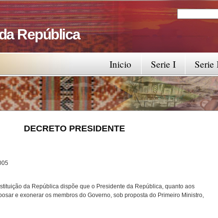
Search
Search fo
 da República
Inicio
Serie I
Serie 
RESIDENTE
5
stituição da República dispõe que o Presidente da República, quanto aos
osar e exonerar os membros do Governo, sob proposta do Primeiro Ministro,