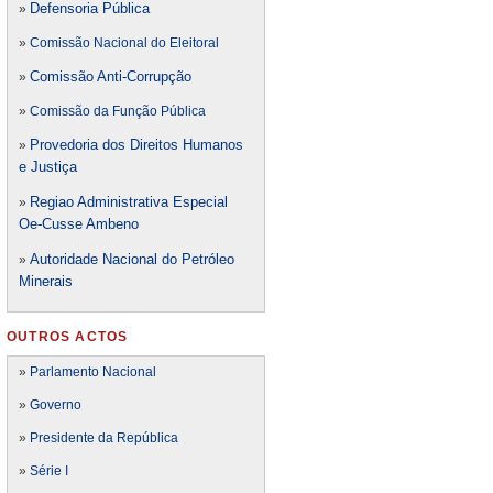
Defensori
a Pública
»
»
Comissão Nacional do Eleitoral
Comissão Anti-Corrupção
»
»
Comissão da Função Pública
Provedoria dos Direitos Humanos
»
e Justiça
Regiao Administrativa Especial
»
Oe-Cusse Ambeno
Autoridade Nacional do Petróleo
»
Minerais
OUTROS ACTOS
»
Parlamento Nacional
»
Governo
»
Presidente da República
»
Série I