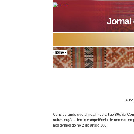
Skip to main content
Jornal
›
home
›
You are here
DECRETO P
40/200
Considerando que alínea h) do artigo 86o da Con
outros órgãos, tem a competência de nomear, emp
nos termos do no 2 do artigo 106;