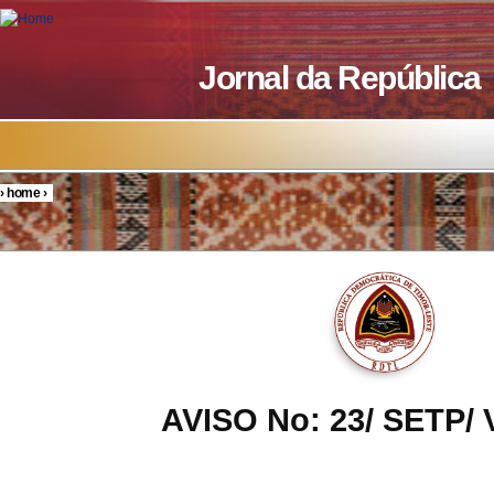
Skip to main content
Jornal da República
›
home
›
You are here
AVISO No: 23/ SETP/ V