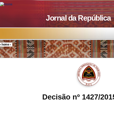
Skip to main content
Jornal da República
›
home
›
You are here
Decisão nº 1427/20