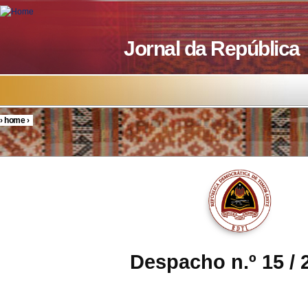
Skip to main content
Jornal da República
›
home
›
You are here
Despacho n.º 15 / 