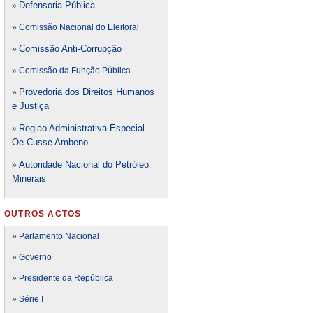
Defensori
a Pública
»
»
Comissão Nacional do Eleitoral
Comissão Anti-Corrupção
»
»
Comissão da Função Pública
Provedoria dos Direitos Humanos
»
e Justiça
Regiao Administrativa Especial
»
Oe-Cusse Ambeno
Autoridade Nacional do Petróleo
»
Minerais
OUTROS ACTOS
»
Parlamento Nacional
»
Governo
»
Presidente da República
»
Série I