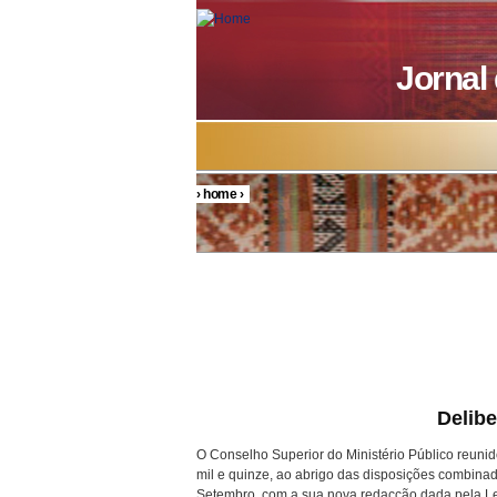
Skip to main content
Jornal
›
home
›
You are here
Delib
O Conselho Superior do Ministério Público reunido
mil e quinze, ao abrigo das disposições combinadas 
Setembro, com a sua nova redacção dada pela Lei