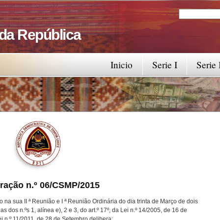
Search
Search fo
 da República
Inicio
Serie I
Serie 
eração n.º 06/CSMP/2015
 na sua II ª Reunião e I ª Reunião Ordinária do dia trinta de Março de dois
dos n.ºs 1, alínea e), 2 e 3, do art.º 17º, da Lei n.º 14/2005, de 16 de
 n.º 11/2011, de 28 de Setembro delibera: