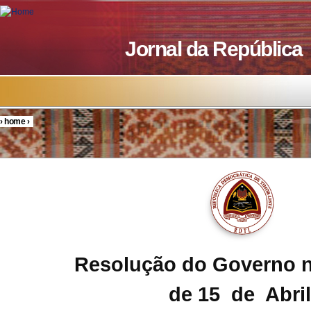
Skip to main content
Jornal da República
›
home
›
You are here
Resolução do Governo n
de 15 de Abril