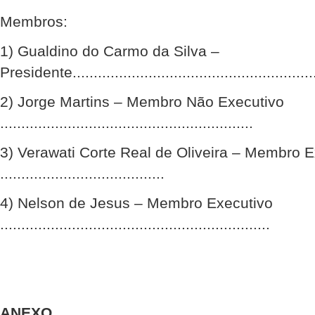
Membros:
1) Gualdino do Carmo da Silva –
Presidente.........................................................
2) Jorge Martins – Membro Não Executivo
............................................................
3) Verawati Corte Real de Oliveira – Membro E
.......................................
4) Nelson de Jesus – Membro Executivo
................................................................
ANEXO