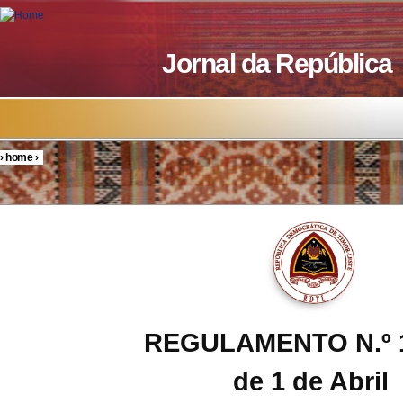
Skip to main content
Jornal da República
›
home
›
You are here
REGULAMENTO N.º 1
de 1 de Abril