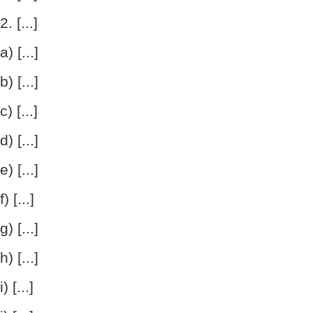
2. [...]
a) [...]
b) [...]
c) [...]
d) [...]
e) [...]
f) [...]
g) [...]
h) [...]
i) [...]