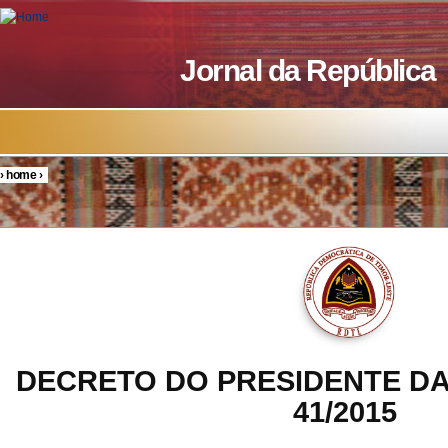
Skip to main content
Jornal da República
›
home
›
You are here
DECRETO DO PRESIDENTE DA
41/2015