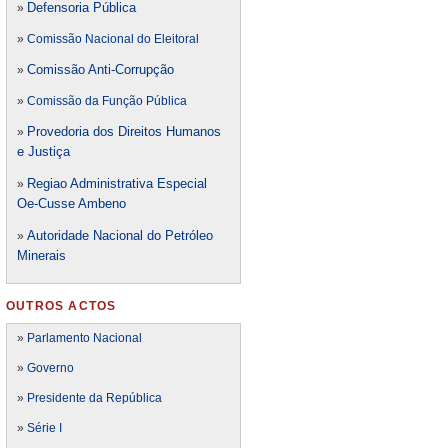
Defensori
a Pública
»
»
Comissão Nacional do Eleitoral
Comissão Anti-Corrupção
»
»
Comissão da Função Pública
Provedoria dos Direitos Humanos
»
e Justiça
Regiao Administrativa Especial
»
Oe-Cusse Ambeno
Autoridade Nacional do Petróleo
»
Minerais
OUTROS ACTOS
»
Parlamento Nacional
»
Governo
»
Presidente da República
»
Série I