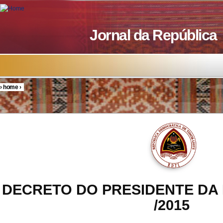
Skip to main content
Jornal da República
›
home
›
You are here
DECRETO DO PRESIDENTE DA 
/2015