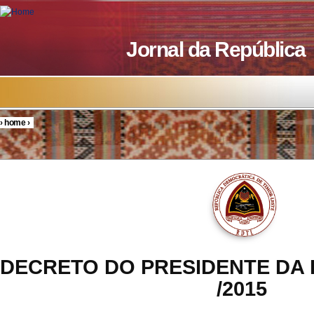
Skip to main content
Jornal da República
›
home
›
You are here
DECRETO DO PRESIDENTE DA 
/2015