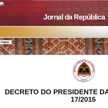
Skip to main content
Jornal da República
›
home
›
You are here
DECRETO DO PRESIDENTE DA
17/2015