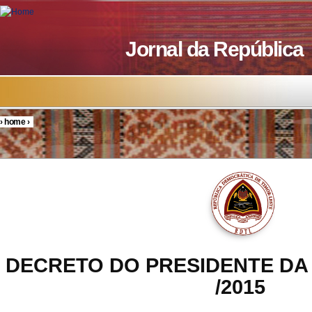
Skip to main content
Jornal da República
›
home
›
You are here
DECRETO DO PRESIDENTE DA 
/2015