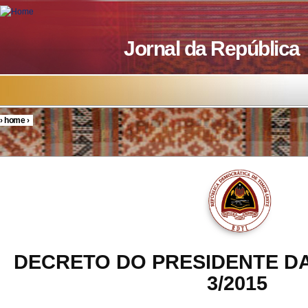
Skip to main content
Jornal da República
›
home
›
You are here
DECRETO DO PRESIDENTE DA
3/2015