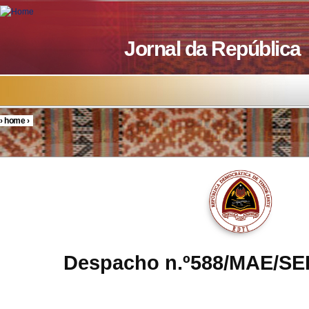
Skip to main content
Jornal da República
›
home
›
You are here
Despacho n.º588/MAE/SED