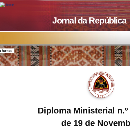
Skip to main content
Jornal da República
›
home
›
You are here
Diploma Ministerial n.º
de 19 de Novemb