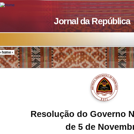
Skip to main content
Jornal da República
›
home
›
You are here
Resolução do Governo N
de 5 de Novemb