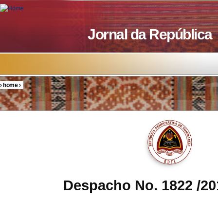
Skip to main content
Jornal da República
›
home
›
You are here
Despacho No. 1822 /2