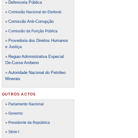
Defensori
a Pública
»
»
Comissão Nacional do Eleitoral
Comissão Anti-Corrupção
»
»
Comissão da Função Pública
Provedoria dos Direitos Humanos
»
e Justiça
Regiao Administrativa Especial
»
Oe-Cusse Ambeno
Autoridade Nacional do Petróleo
»
Minerais
OUTROS ACTOS
»
Parlamento Nacional
»
Governo
»
Presidente da República
»
Série I