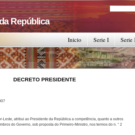
Search
Search fo
 da República
Inicio
Serie I
Serie 
RESIDENTE
7
-Leste, atribui ao Presidente da República a competência, quanto a outros
bros do Governo, sob proposta do Primeiro-Ministro, nos termos do n. ° 2