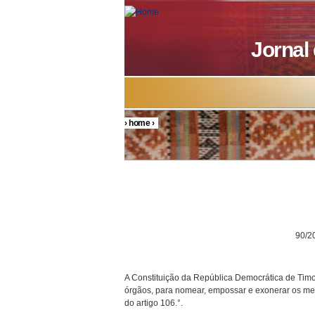
Skip to main content
Jornal
›
home
›
You are here
DECRETO P
90/200
A Constituição da República Democrática de Timor
órgãos, para nomear, empossar e exonerar os mem
do artigo 106.°.