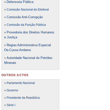
Defensori
a Pública
»
»
Comissão Nacional do Eleitoral
Comissão Anti-Corrupção
»
»
Comissão da Função Pública
Provedoria dos Direitos Humanos
»
e Justiça
Regiao Administrativa Especial
»
Oe-Cusse Ambeno
Autoridade Nacional do Petróleo
»
Minerais
OUTROS ACTOS
»
Parlamento Nacional
»
Governo
»
Presidente da República
»
Série I