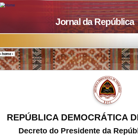
Skip to main content
Jornal da República
›
home
›
You are here
REPÚBLICA DEMOCRÁTICA D
Decreto do Presidente da Repúbl