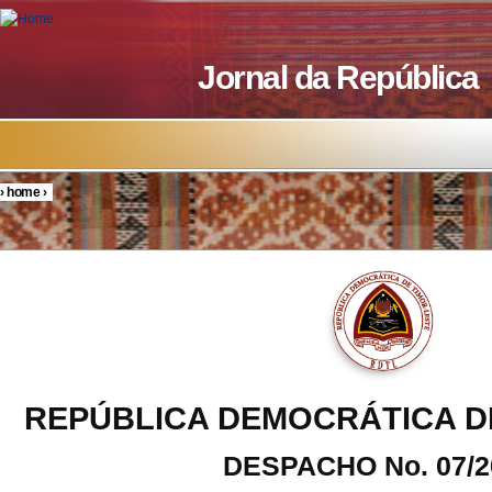
Skip to main content
Jornal da República
›
home
›
You are here
REPÚBLICA DEMOCRÁTICA D
DESPACHO No. 07/2