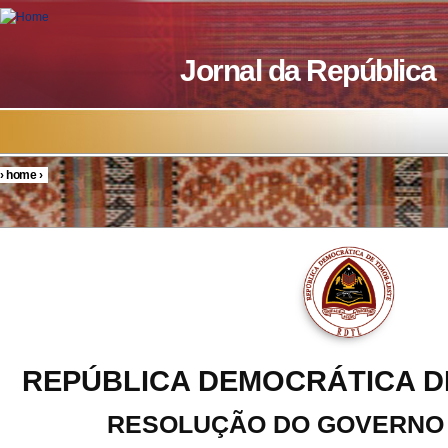
Skip to main content
Jornal da República
›
home
›
You are here
REPÚBLICA DEMOCRÁTICA D
RESOLUÇÃO DO GOVERNO N