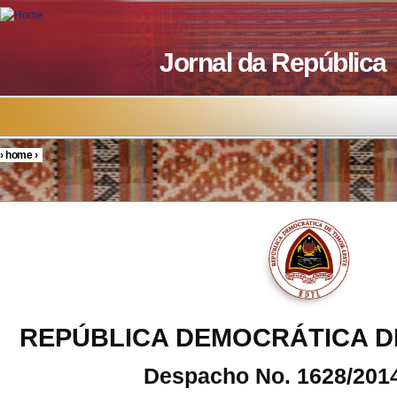
Skip to main content
Jornal da República
›
home
›
You are here
REPÚBLICA DEMOCRÁTICA D
Despacho No. 1628/201