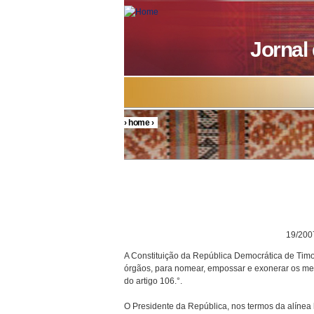
Skip to main content
Jornal
›
home
›
You are here
DECRETO P
19/200
A Constituição da República Democrática de Timor
órgãos, para nomear, empossar e exonerar os mem
do artigo 106.°.
O Presidente da República, nos termos da alínea h