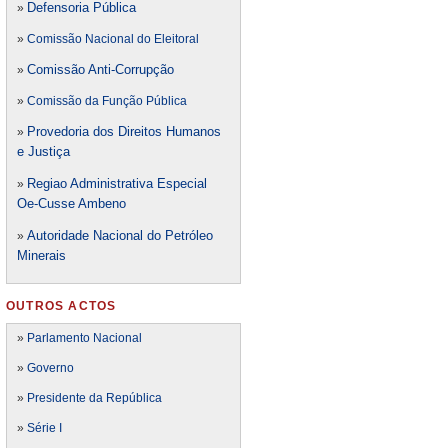
Defensori
a Pública
»
»
Comissão Nacional do Eleitoral
Comissão Anti-Corrupção
»
»
Comissão da Função Pública
Provedoria dos Direitos Humanos
»
e Justiça
Regiao Administrativa Especial
»
Oe-Cusse Ambeno
Autoridade Nacional do Petróleo
»
Minerais
OUTROS ACTOS
»
Parlamento Nacional
»
Governo
»
Presidente da República
»
Série I