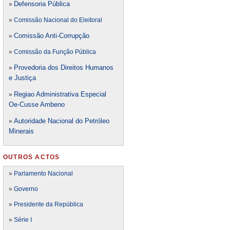
Defensori
a Pública
»
»
Comissão Nacional do Eleitoral
Comissão Anti-Corrupção
»
»
Comissão da Função Pública
Provedoria dos Direitos Humanos
»
e Justiça
Regiao Administrativa Especial
»
Oe-Cusse Ambeno
Autoridade Nacional do Petróleo
»
Minerais
OUTROS ACTOS
»
Parlamento Nacional
»
Governo
»
Presidente da República
»
Série I