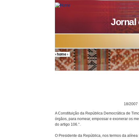
Skip to main content
Jornal
›
home
›
You are here
DECRETO P
18/2007
A Constituição da República Democrática de Timor
órgãos, para nomear, empossar e exonerar os mem
do artigo 106.°.
O Presidente da República, nos termos da alínea h