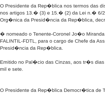
O Presidente da Rep�blica nos termos das 
nos artigos 13.� (3) e 15.� (2) da Lei n.� 6/
Org�nica da Presid�ncia da Rep�blica, decr
� nomeado o Tenente-Coronel Jo�o Miranda
FALINTIL-FDTL, para o cargo de Chefe da Asse
Presid�ncia da Rep�blica.
Emitido no Pal�cio das Cinzas, aos tr�s dias
mil e sete.
O Presidente da Rep�blica Democr�tica de T