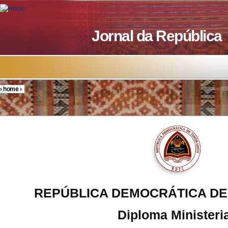
Skip to main content
Jornal da República
›
home
›
You are here
REPÚBLICA DEMOCRÁTICA DE
Diploma Ministeria