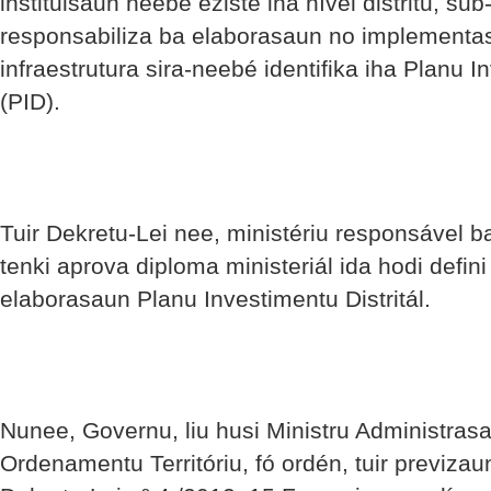
instituisaun neebé eziste iha nível distritu, sub
responsabiliza ba elaborasaun no implementa
infraestrutura sira-neebé identifika iha Planu I
(PID).
Tuir Dekretu-Lei nee, ministériu responsável 
tenki aprova diploma ministeriál ida hodi defi
elaborasaun Planu Investimentu Distritál.
Nunee, Governu, liu husi Ministru Administras
Ordenamentu Territóriu, fó ordén, tuir previzaun