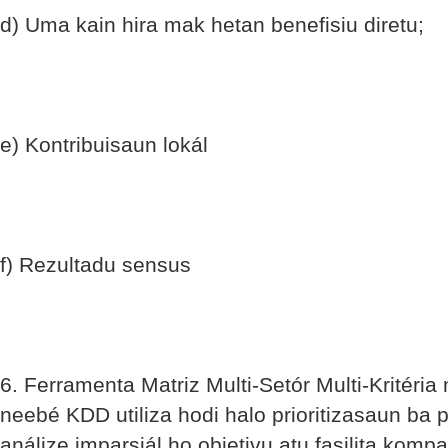
d) Uma kain hira mak hetan benefisiu diretu;
e) Kontribuisaun lokál
f) Rezultadu sensus
6. Ferramenta Matriz Multi-Setór Multi-Kritéria
neebé KDD utiliza hodi halo prioritizasaun ba p
análize imparsiál ho objetivu atu fasilita komp