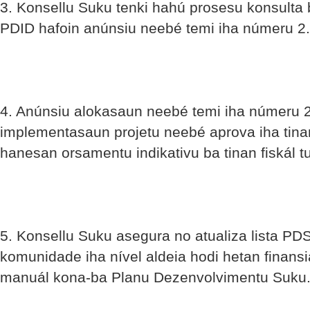
3. Konsellu Suku tenki hahú prosesu konsult
PDID hafoin anúnsiu neebé temi iha númeru 2.
4. Anúnsiu alokasaun neebé temi iha númeru 
implementasaun projetu neebé aprova iha tina
hanesan orsamentu indikativu ba tinan fiskál tu
5. Konsellu Suku asegura no atualiza lista PDS
komunidade iha nível aldeia hodi hetan finans
manuál kona-ba Planu Dezenvolvimentu Suku