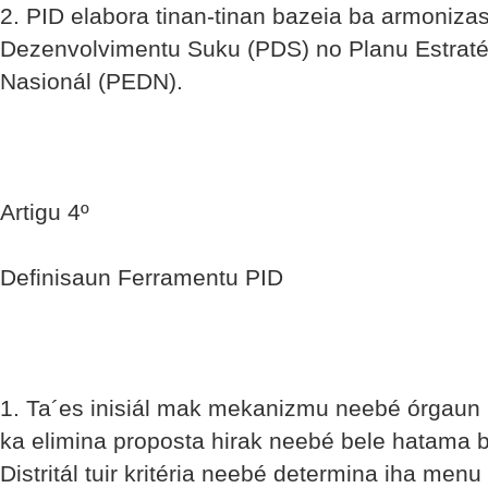
2. PID elabora tinan-tinan bazeia ba armoniza
Dezenvolvimentu Suku (PDS) no Planu Estraté
Nasionál (PEDN).
Artigu 4º
Definisaun Ferramentu PID
1. Ta´es inisiál mak mekanizmu neebé órgaun P
ka elimina proposta hirak neebé bele hatama 
Distritál tuir kritéria neebé determina iha men