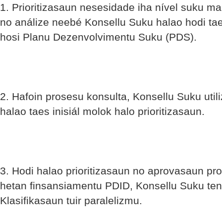
1. Prioritizasaun nesesidade iha nível suku 
no análize neebé Konsellu Suku halao hodi tae
hosi Planu Dezenvolvimentu Suku (PDS).
2. Hafoin prosesu konsulta, Konsellu Suku util
halao taes inisiál molok halo prioritizasaun.
3. Hodi halao prioritizasaun no aprovasaun pro
hetan finsansiamentu PDID, Konsellu Suku tenk
Klasifikasaun tuir paralelizmu.