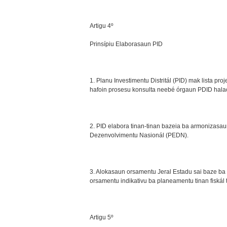
Artigu 4º
Prinsípiu Elaborasaun PID
1. Planu Investimentu Distritál (PID) mak lista pr
hafoin prosesu konsulta neebé órgaun PDID hala
2. PID elabora tinan-tinan bazeia ba armonizasa
Dezenvolvimentu Nasionál (PEDN).
3. Alokasaun orsamentu Jeral Estadu sai baze ba
orsamentu indikativu ba planeamentu tinan fiskál t
Artigu 5º