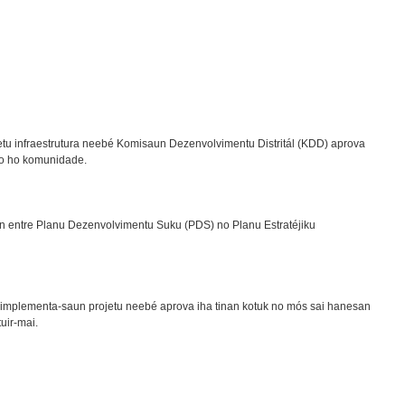
ojetu infraestrutura neebé Komisaun Dezenvolvimentu Distritál (KDD) aprova
o ho komunidade.
un entre Planu Dezenvolvimentu Suku (PDS) no Planu Estratéjiku
 implementa-saun projetu neebé aprova iha tinan kotuk no mós sai hanesan
uir-mai.