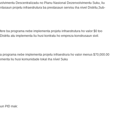
olvimentu Descentralizadu no Planu Nasional Dezenvolvimentu Suku, liu
asaun projetu infraestrutura ba prestasaun servisu iha nivel Distritu,Sub-
ere ba programa nebe implementa projetu infraestrutura ho valor $0 too
istritu atu implementa liu husi kontratu ho empreza konstrusaun sivil.
a programa nebe implementa projetu infraestrura ho valor menus $70,000.00
ementa liu husi komunidade lokal iha nível Suku
saun PID mak: