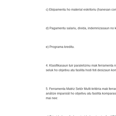
c) Ekipamentu ho material eskritoriu (hanesan com
d) Pagamentu salariu, divida, indemnizasaun no ku
e) Programa kreditu.
4. Klasifikasaun tuir paralelizmu mak ferramenta n
seluk ho objetivu atu fasilita hodi foti desizaun k
5. Ferramenta Matriz Setór Multi-kritéria mak ferr
análize imparsiál ho objetivu atu fasilita komparasau
mai nee: