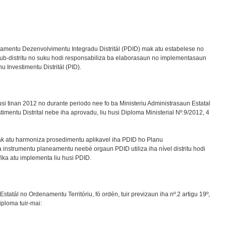
eamentu Dezenvolvimentu Integradu Distritál (PDID) mak atu estabelese no
tu, sub-distritu no suku hodi responsabiliza ba elaborasaun no implementasaun
nu Investimentu Distritál (PID).
usi tinan 2012 no durante periodo nee fo ba Ministeriu Administrasaun Estatal
imentu Distrital nebe iha aprovadu, liu husi Diploma Ministerial Nº.9/2012, 4
 mak atu harmoniza prosedimentu aplikavel iha PDID ho Planu
nstrumentu planeamentu neebé orgaun PDID utiliza iha nível distritu hodi
fika atu implementa liu husi PDID.
statál no Ordenamentu Territóriu, fó ordén, tuir previzaun iha nº.2 artigu 19º,
iploma tuir-mai: