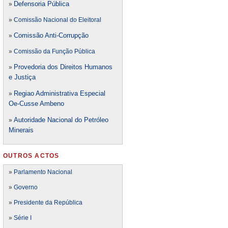
Defensori
a Pública
»
»
Comissão Nacional do Eleitoral
Comissão Anti-Corrupção
»
»
Comissão da Função Pública
Provedoria dos Direitos Humanos
»
e Justiça
Regiao Administrativa Especial
»
Oe-Cusse Ambeno
Autoridade Nacional do Petróleo
»
Minerais
OUTROS ACTOS
»
Parlamento Nacional
»
Governo
»
Presidente da República
»
Série I