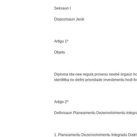
Seksaun I
Dispozisaun Jerál
Artigu 1º
Objetu
Diploma ida-nee regula prosesu neebé órgaun ho
identifika no defini prioridade investimentu hodi fo
Artigo 2º
Definisaun Planeamentu Dezenvolvimentu Integrad
1. Planeamentu Dezenvolvimentu Integradu Distrit