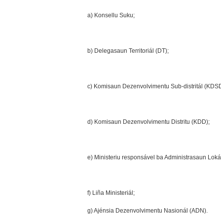
a) Konsellu Suku;
b) Delegasaun Territoriál (DT);
c) Komisaun Dezenvolvimentu Sub-distritál (KDSD
d) Komisaun Dezenvolvimentu Distritu (KDD);
e) Ministeriu responsável ba Administrasaun Loká
f) Liña Ministeriál;
g) Ajénsia Dezenvolvimentu Nasionál (ADN).