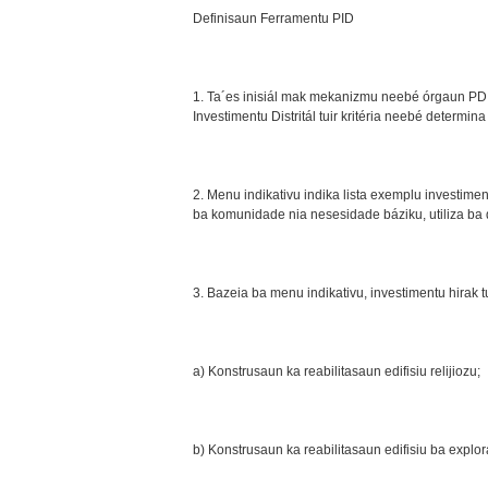
Definisaun Ferramentu PID
1. Ta´es inisiál mak mekanizmu neebé órgaun PDID
Investimentu Distritál tuir kritéria neebé determi
2. Menu indikativu indika lista exemplu investimen
ba komunidade nia nesesidade báziku, utiliza ba 
3. Bazeia ba menu indikativu, investimentu hirak t
a) Konstrusaun ka reabilitasaun edifisiu relijiozu;
b) Konstrusaun ka reabilitasaun edifisiu ba explo