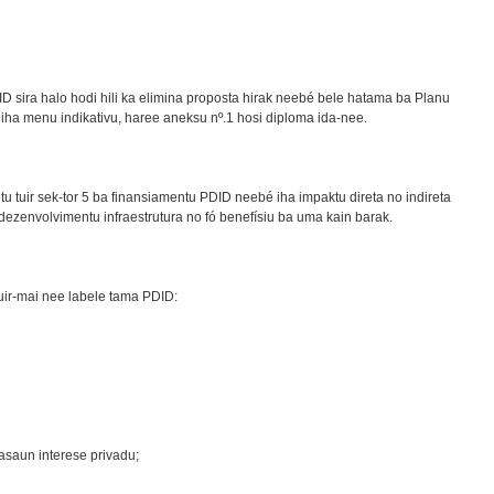
 sira halo hodi hili ka elimina proposta hirak neebé bele hatama ba Planu
na iha menu indikativu, haree aneksu nº.1 hosi diploma ida-nee.
tu tuir sek-tor 5 ba finansiamentu PDID neebé iha impaktu direta no indireta
dezenvolvimentu infraestrutura no fó benefísiu ba uma kain barak.
uir-mai nee labele tama PDID:
rasaun interese privadu;