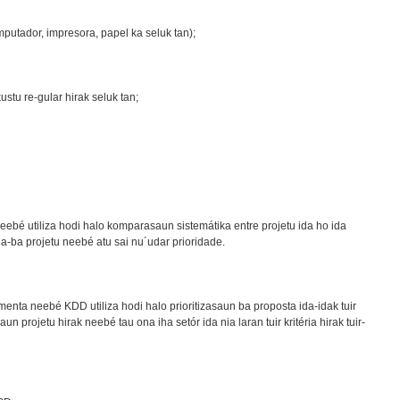
putador, impresora, papel ka seluk tan);
stu re-gular hirak seluk tan;
eebé utiliza hodi halo komparasaun sistemátika entre projetu ida ho ida
ona-ba projetu neebé atu sai nu´udar prioridade.
amenta neebé KDD utiliza hodi halo prioritizasaun ba proposta ida-idak tuir
n projetu hirak neebé tau ona iha setór ida nia laran tuir kritéria hirak tuir-