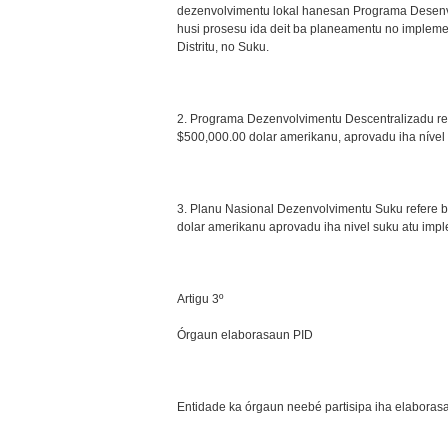
dezenvolvimentu lokal hanesan Programa Desenv
husi prosesu ida deit ba planeamentu no implement
Distritu, no Suku.
2. Programa Dezenvolvimentu Descentralizadu ref
$500,000.00 dolar amerikanu, aprovadu iha nível D
3. Planu Nasional Dezenvolvimentu Suku refere b
dolar amerikanu aprovadu iha nivel suku atu impl
Artigu 3º
Órgaun elaborasaun PID
Entidade ka órgaun neebé partisipa iha elabora