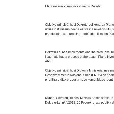
Elaborasaun Planu Investimentu Distritál
Objetivu prinsipál hosi Dekretu-Lei kona-ba Plan
utiliza instituisaun neebé eziste iha nível distri
projetu infraestrutura sira-neebé identifika iha Pla
Dekretu-Lei nee implementa ona iha nível lokal h
lisaun atu hadia prosesu elaborasaun Planu Invest
Abril.
Objetivu prinsipál hosi Diploma Ministerial nee
Desenvolvimento Nasional Suco (PNDS) no hadia i
prioritiza didiak proposta nebe komunidade identi
Nunee, Governu, liu hosi Ministru Administrasaun E
Dekretu-Lei nº.4/2012, 15 Fevereiro, atu publika d