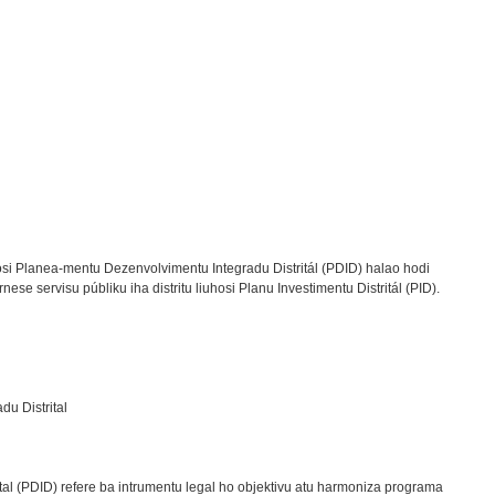
si Planea-mentu Dezenvolvimentu Integradu Distritál (PDID) halao hodi
rnese servisu públiku iha distritu liuhosi Planu Investimentu Distritál (PID).
u Distrital
al (PDID) refere ba intrumentu legal ho objektivu atu harmoniza programa