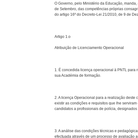
O Governo, pelo Ministério da Educação, manda, 
de Setembro, das competências próprias consagr
do artigo 16º do Decreto-Lei 21/2010, de 9 de De
Artigo 1.o
Atribuição de Licenciamento Operacional
1. É concedida licença operacional à PNTL para r
sua Académia de formação.
2. A licença Operacional para a realização deste
existir as condições e requisitos que lhe servira
candidatos a profissionais de polícia, designados
3. A análise das condições técnicas e pedagógic
efectuada através de um processo de avaliação a