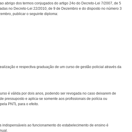
ao abrigo dos termos conjugados do artigo 24o do Decreto-Lei 7/2007, de 5
adas no Decreto-Lei 22/2010, de 9 de Dezembro e do disposto no número 3
zembro, publicar o seguinte diploma:
ealização e respectiva graduação de um curso de gestão policial através da
 curso é válida por dois anos, podendo ser revogada no caso deixarem de
m de pressuposto e aplica-se somente aos profissionais de polícia ou
 pela PNTL para o efeito.
as indispensáveis ao funcionamento do estabelecimento de ensino é
nual.