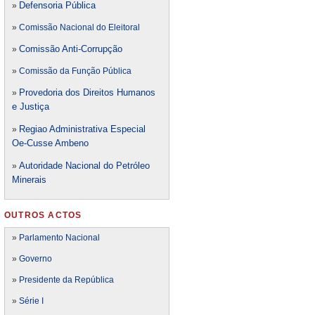
Defensori
a Pública
»
»
Comissão Nacional do Eleitoral
Comissão Anti-Corrupção
»
»
Comissão da Função Pública
Provedoria dos Direitos Humanos
»
e Justiça
Regiao Administrativa Especial
»
Oe-Cusse Ambeno
Autoridade Nacional do Petróleo
»
Minerais
OUTROS ACTOS
»
Parlamento Nacional
»
Governo
»
Presidente da República
»
Série I