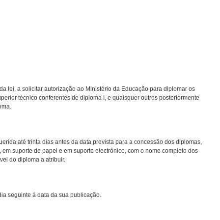
a lei, a solicitar autorização ao Ministério da Educação para diplomar os
erior técnico conferentes de diploma I, e quaisquer outros posteriormente
loma.
uerida até trinta dias antes da data prevista para a concessão dos diplomas,
 em suporte de papel e em suporte electrónico, com o nome completo dos
vel do diploma a atribuir.
dia seguinte á data da sua publicação.