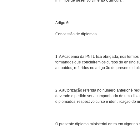
mínimos de desenvolvimento Curricular.
Artigo 6o
Concessão de diplomas
1. A Académia da PNTL fica obrigada, nos termos d
formandos que concluírem os cursos do ensino sup
atribuídos, referidos no artigo 3o do presente dip
2. A autorização referida no número anterior é req
devendo o pedido ser acompanhado de uma lista,
diplomados, respectivo curso e identificação do ní
O presente diploma ministerial entra em vigor no 