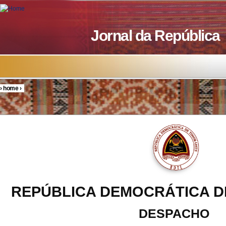
Skip to main content
Jornal da República
›
home
›
You are here
REPÚBLICA DEMOCRÁTICA D
DESPACHO