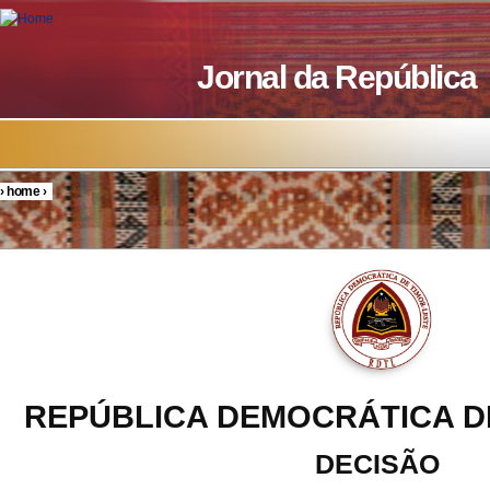
Skip to main content
Jornal da República
›
home
›
You are here
REPÚBLICA DEMOCRÁTICA D
DECISÃO