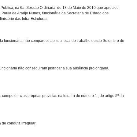
ública, na 6a. Sessão Ordinária, de 13 de Maio de 2010 que apreciou
 Paula de Araújo Nunes, funcionária da Secretaria de Estado dos
stério das Infra-Estruturas;
da funcionária não comparece ao seu local de trabalho desde Setembro de
ncionária não conseguiram justificar a sua ausência prolongada,
competên-cias próprias previstas na letra h) do número 1 , do artigo 5º da
 de conduta irregular;