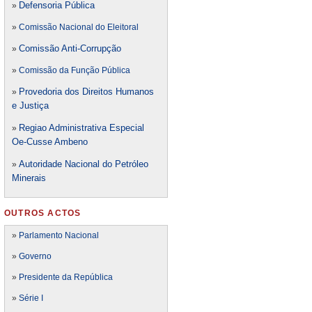
Defensori
a Pública
»
»
Comissão Nacional do Eleitoral
Comissão Anti-Corrupção
»
»
Comissão da Função Pública
Provedoria dos Direitos Humanos
»
e Justiça
Regiao Administrativa Especial
»
Oe-Cusse Ambeno
Autoridade Nacional do Petróleo
»
Minerais
OUTROS ACTOS
»
Parlamento Nacional
»
Governo
»
Presidente da República
»
Série I