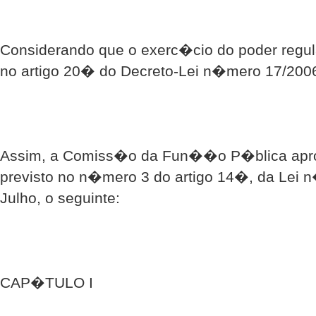
Considerando que o exerc�cio do poder regul
no artigo 20� do Decreto-Lei n�mero 17/2006
Assim, a Comiss�o da Fun��o P�blica aprov
previsto no n�mero 3 do artigo 14�, da Lei 
Julho, o seguinte:
CAP�TULO I