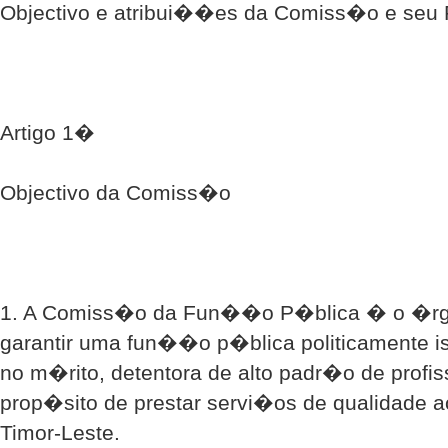
Objectivo e atribui��es da Comiss�o e seu 
Artigo 1�
Objectivo da Comiss�o
1. A Comiss�o da Fun��o P�blica � o �rg
garantir uma fun��o p�blica politicamente is
no m�rito, detentora de alto padr�o de profi
prop�sito de prestar servi�os de qualidade a
Timor-Leste.