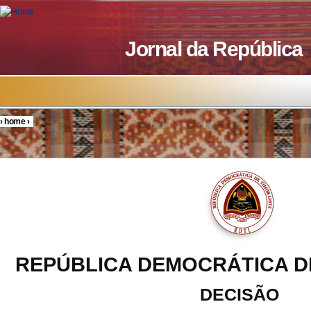
Skip to main content
Jornal da República
›
home
›
You are here
REPÚBLICA DEMOCRÁTICA D
DECISÃO