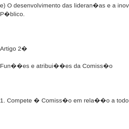
e) O desenvolvimento das lideran�as e a in
P�blico.
Artigo 2�
Fun��es e atribui��es da Comiss�o
1. Compete � Comiss�o em rela��o a todo 