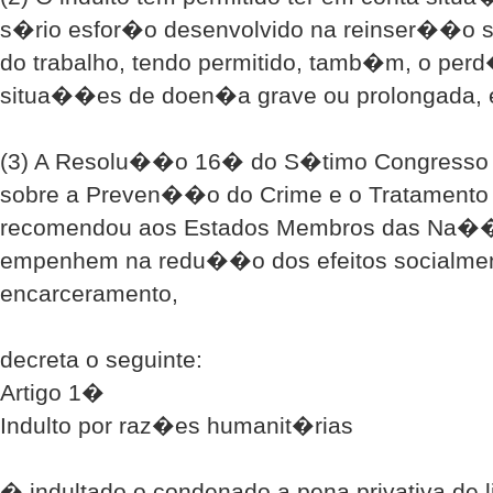
s�rio esfor�o desenvolvido na reinser��o soc
do trabalho, tendo permitido, tamb�m, o pe
situa��es de doen�a grave ou prolongada, 
(3) A Resolu��o 16� do S�timo Congress
sobre a Preven��o do Crime e o Tratamento 
recomendou aos Estados Membros das Na��
empenhem na redu��o dos efeitos socialmen
encarceramento,
decreta o seguinte:
Artigo 1�
Indulto por raz�es humanit�rias
� indultado o condenado a pena privativa de 