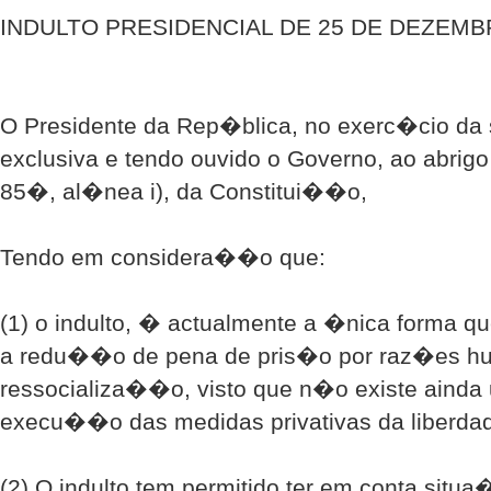
INDULTO PRESIDENCIAL DE 25 DE DEZEM
O Presidente da Rep�blica, no exerc�cio d
exclusiva e tendo ouvido o Governo, ao abrigo
85�, al�nea i), da Constitui��o,
Tendo em considera��o que:
(1) o indulto, � actualmente a �nica forma q
a redu��o de pena de pris�o por raz�es hu
ressocializa��o, visto que n�o existe ainda
execu��o das medidas privativas da liberda
(2) O indulto tem permitido ter em conta situ