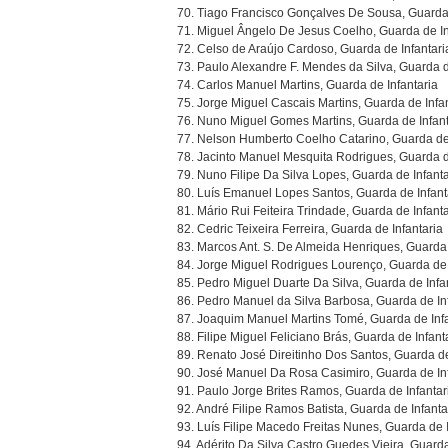
70. Tiago Francisco Gonçalves De Sousa, Guarda 
71. Miguel Ângelo De Jesus Coelho, Guarda de In
72. Celso de Araújo Cardoso, Guarda de Infantari
73. Paulo Alexandre F. Mendes da Silva, Guarda d
74. Carlos Manuel Martins, Guarda de Infantaria
75. Jorge Miguel Cascais Martins, Guarda de Infa
76. Nuno Miguel Gomes Martins, Guarda de Infant
77. Nelson Humberto Coelho Catarino, Guarda de 
78. Jacinto Manuel Mesquita Rodrigues, Guarda d
79. Nuno Filipe Da Silva Lopes, Guarda de Infanta
80. Luís Emanuel Lopes Santos, Guarda de Infant
81. Mário Rui Feiteira Trindade, Guarda de Infanta
82. Cedric Teixeira Ferreira, Guarda de Infantaria
83. Marcos Ant. S. De Almeida Henriques, Guarda 
84. Jorge Miguel Rodrigues Lourenço, Guarda de 
85. Pedro Miguel Duarte Da Silva, Guarda de Infa
86. Pedro Manuel da Silva Barbosa, Guarda de In
87. Joaquim Manuel Martins Tomé, Guarda de Infa
88. Filipe Miguel Feliciano Brás, Guarda de Infant
89. Renato José Direitinho Dos Santos, Guarda de
90. José Manuel Da Rosa Casimiro, Guarda de Inf
91. Paulo Jorge Brites Ramos, Guarda de Infantar
92. André Filipe Ramos Batista, Guarda de Infanta
93. Luís Filipe Macedo Freitas Nunes, Guarda de I
94. Adérito Da Silva Castro Guedes Vieira, Guarda