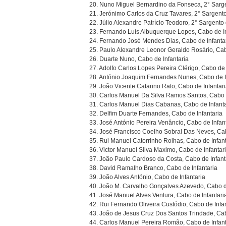
20. Nuno Miguel Bernardino da Fonseca, 2° Sarge
21. Jerónimo Carlos da Cruz Tavares, 2° Sargento
22. Júlio Alexandre Patrício Teodoro, 2° Sargento 
23. Fernando Luís Albuquerque Lopes, Cabo de In
24. Fernando José Mendes Dias, Cabo de Infanta
25. Paulo Alexandre Leonor Geraldo Rosário, Cab
26. Duarte Nuno, Cabo de Infantaria
27. Adolfo Carlos Lopes Pereira Clérigo, Cabo de 
28. António Joaquim Fernandes Nunes, Cabo de I
29. João Vicente Catarino Rato, Cabo de Infantar
30. Carlos Manuel Da Silva Ramos Santos, Cabo d
31. Carlos Manuel Dias Cabanas, Cabo de Infanta
32. Delfim Duarte Fernandes, Cabo de Infantaria
33. José António Pereira Venâncio, Cabo de Infan
34. José Francisco Coelho Sobral Das Neves, Cab
35. Rui Manuel Catorrinho Rolhas, Cabo de Infant
36. Victor Manuel Silva Maximo, Cabo de Infantar
37. João Paulo Cardoso da Costa, Cabo de Infant
38. David Ramalho Branco, Cabo de Infantaria
39. João Alves António, Cabo de Infantaria
40. João M. Carvalho Gonçalves Azevedo, Cabo de
41. José Manuel Alves Ventura, Cabo de Infantari
42. Rui Fernando Oliveira Custódio, Cabo de Infa
43. João de Jesus Cruz Dos Santos Trindade, Cab
44. Carlos Manuel Pereira Romão, Cabo de Infant