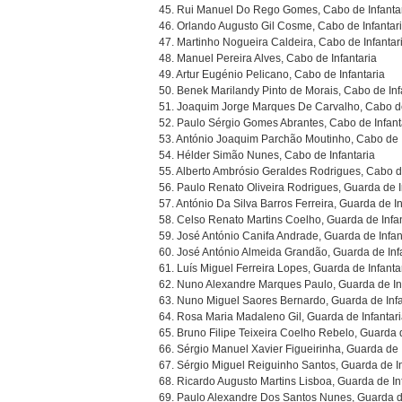
45. Rui Manuel Do Rego Gomes, Cabo de Infanta
46. Orlando Augusto Gil Cosme, Cabo de Infantar
47. Martinho Nogueira Caldeira, Cabo de Infantar
48. Manuel Pereira Alves, Cabo de Infantaria
49. Artur Eugénio Pelicano, Cabo de Infantaria
50. Benek Marilandy Pinto de Morais, Cabo de Inf
51. Joaquim Jorge Marques De Carvalho, Cabo de
52. Paulo Sérgio Gomes Abrantes, Cabo de Infant
53. António Joaquim Parchão Moutinho, Cabo de I
54. Hélder Simão Nunes, Cabo de Infantaria
55. Alberto Ambrósio Geraldes Rodrigues, Cabo de
56. Paulo Renato Oliveira Rodrigues, Guarda de I
57. António Da Silva Barros Ferreira, Guarda de In
58. Celso Renato Martins Coelho, Guarda de Infan
59. José António Canifa Andrade, Guarda de Infan
60. José António Almeida Grandão, Guarda de Inf
61. Luís Miguel Ferreira Lopes, Guarda de Infanta
62. Nuno Alexandre Marques Paulo, Guarda de In
63. Nuno Miguel Saores Bernardo, Guarda de Infa
64. Rosa Maria Madaleno Gil, Guarda de Infantar
65. Bruno Filipe Teixeira Coelho Rebelo, Guarda d
66. Sérgio Manuel Xavier Figueirinha, Guarda de 
67. Sérgio Miguel Reiguinho Santos, Guarda de In
68. Ricardo Augusto Martins Lisboa, Guarda de In
69. Paulo Alexandre Dos Santos Nunes, Guarda de