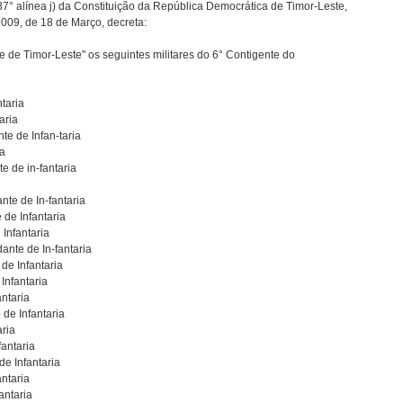
87° alínea j) da Constituição da República Democrática de Timor-Leste,
2009, de 18 de Março, decreta:
de Timor-Leste" os seguintes militares do 6° Contigente do
taria
aria
te de Infan-taria
ia
e de in-fantaria
nte de In-fantaria
 de Infantaria
 Infantaria
ante de In-fantaria
de Infantaria
Infantaria
antaria
de Infantaria
aria
fantaria
de Infantaria
ntaria
antaria