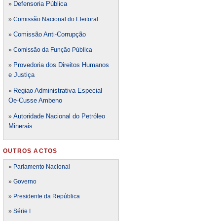
Defensori
a Pública
»
»
Comissão Nacional do Eleitoral
Comissão Anti-Corrupção
»
»
Comissão da Função Pública
Provedoria dos Direitos Humanos
»
e Justiça
Regiao Administrativa Especial
»
Oe-Cusse Ambeno
Autoridade Nacional do Petróleo
»
Minerais
OUTROS ACTOS
»
Parlamento Nacional
»
Governo
»
Presidente da República
»
Série I