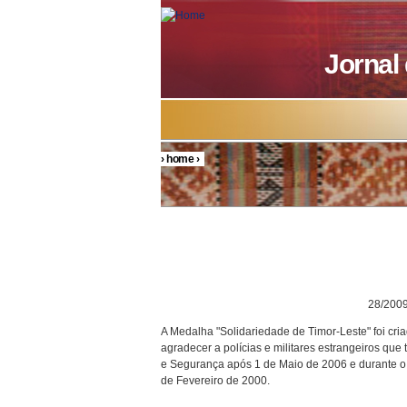
Skip to main content
Jornal
›
home
›
You are here
DECRETO P
28/200
A Medalha "Solidariedade de Timor-Leste" foi cr
agradecer a polícias e militares estrangeiros q
e Segurança após 1 de Maio de 2006 e durante o
de Fevereiro de 2000.