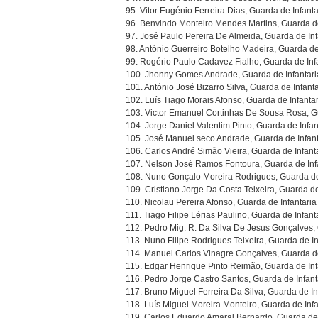
95. Vitor Eugénio Ferreira Dias, Guarda de Infanta
96. Benvindo Monteiro Mendes Martins, Guarda de
97. José Paulo Pereira De Almeida, Guarda de Inf
98. António Guerreiro Botelho Madeira, Guarda de
99. Rogério Paulo Cadavez Fialho, Guarda de Inf
100. Jhonny Gomes Andrade, Guarda de Infantari
101. António José Bizarro Silva, Guarda de Infanta
102. Luís Tiago Morais Afonso, Guarda de Infantar
103. Victor Emanuel Cortinhas De Sousa Rosa, Gu
104. Jorge Daniel Valentim Pinto, Guarda de Infan
105. José Manuel seco Andrade, Guarda de Infant
106. Carlos André Simão Vieira, Guarda de Infant
107. Nelson José Ramos Fontoura, Guarda de Inf
108. Nuno Gonçalo Moreira Rodrigues, Guarda de
109. Cristiano Jorge Da Costa Teixeira, Guarda de
110. Nicolau Pereira Afonso, Guarda de Infantaria
111. Tiago Filipe Lérias Paulino, Guarda de Infant
112. Pedro Mig. R. Da Silva De Jesus Gonçalves, 
113. Nuno Filipe Rodrigues Teixeira, Guarda de In
114. Manuel Carlos Vinagre Gonçalves, Guarda de
115. Edgar Henrique Pinto Reimão, Guarda de Inf
116. Pedro Jorge Castro Santos, Guarda de Infant
117. Bruno Miguel Ferreira Da Silva, Guarda de In
118. Luís Miguel Moreira Monteiro, Guarda de Infa
119. Carlos Eduardo Amaral Bernardo, Guarda de 