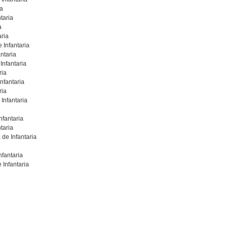
ia
taria
a
aria
 Infantaria
ntaria
Infantaria
ria
nfantaria
ria
Infantaria
fantaria
taria
 de Infantaria
nfantaria
Infantaria