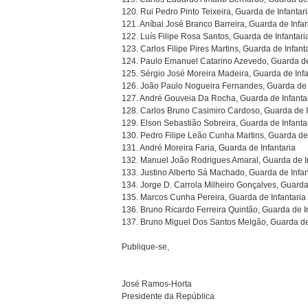
120. Rui Pedro Pinto Teixeira, Guarda de Infantar
121. Aníbal José Branco Barreira, Guarda de Infan
122. Luís Filipe Rosa Santos, Guarda de Infantari
123. Carlos Filipe Pires Martins, Guarda de Infant
124. Paulo Emanuel Catarino Azevedo, Guarda de
125. Sérgio José Moreira Madeira, Guarda de Infa
126. João Paulo Nogueira Fernandes, Guarda de 
127. André Gouveia Da Rocha, Guarda de Infanta
128. Carlos Bruno Casimiro Cardoso, Guarda de I
129. Elson Sebastião Sobreira, Guarda de Infanta
130. Pedro Filipe Leão Cunha Martins, Guarda de 
131. André Moreira Faria, Guarda de Infantaria
132. Manuel João Rodrigues Amaral, Guarda de In
133. Justino Alberto Sá Machado, Guarda de Infan
134. Jorge D. Carrola Milheiro Gonçalves, Guarda
135. Marcos Cunha Pereira, Guarda de Infantaria
136. Bruno Ricardo Ferreira Quintão, Guarda de I
137. Bruno Miguel Dos Santos Melgão, Guarda de 
Publique-se,
José Ramos-Horta
Presidente da República