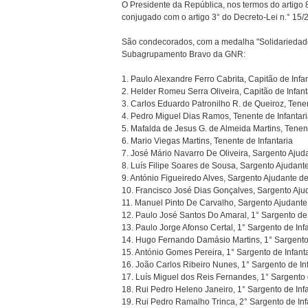
O Presidente da República, nos termos do artigo 
conjugado com o artigo 3° do Decreto-Lei n.° 15/
São condecorados, com a medalha "Solidariedade 
Subagrupamento Bravo da GNR:
1. Paulo Alexandre Ferro Cabrita, Capitão de Infan
2. Helder Romeu Serra Oliveira, Capitão de Infant
3. Carlos Eduardo Patronilho R. de Queiroz, Tenen
4. Pedro Miguel Dias Ramos, Tenente de Infantar
5. Mafalda de Jesus G. de Almeida Martins, Tenent
6. Mario Viegas Martins, Tenente de Infantaria
7. José Mário Navarro De Oliveira, Sargento Ajuda
8. Luís Filipe Soares de Sousa, Sargento Ajudante
9. António Figueiredo Alves, Sargento Ajudante de
10. Francisco José Dias Gonçalves, Sargento Ajud
11. Manuel Pinto De Carvalho, Sargento Ajudante 
12. Paulo José Santos Do Amaral, 1° Sargento de 
13. Paulo Jorge Afonso Certal, 1° Sargento de Inf
14. Hugo Fernando Damásio Martins, 1° Sargento 
15. António Gomes Pereira, 1° Sargento de Infant
16. João Carlos Ribeiro Nunes, 1° Sargento de In
17. Luís Miguel dos Reis Fernandes, 1° Sargento 
18. Rui Pedro Heleno Janeiro, 1° Sargento de Infa
19. Rui Pedro Ramalho Trinca, 2° Sargento de Inf